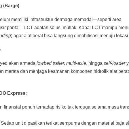
g (Barge)
 belum memiliki infrastruktur dermaga memadai—seperti area
isir pantai—LCT adalah solusi mutlak. Kapal LCT mampu men
nding
) agar alat berat bisa langsung dimobilisasi menuju lokasi 
)
enyediakan armada
lowbed trailer, multi-axle
, hingga
self-loader
y
ban merata dan menjaga keamanan komponen hidrolik alat bera
DO Express:
 finansial penuh terhadap risiko tak terduga selama masa trans
Setiap unit dipastikan terikat sempurna dengan material baja s