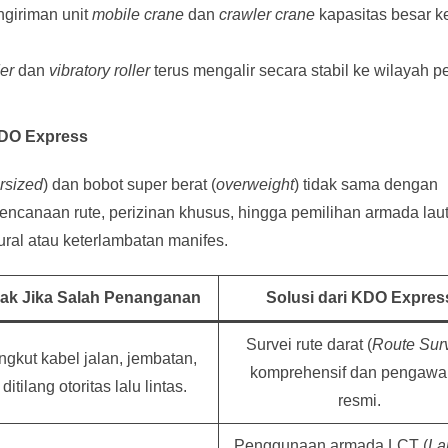
giriman unit
mobile crane
dan
crawler crane
kapasitas besar k
er
dan
vibratory roller
terus mengalir secara stabil ke wilayah p
KDO Express
rsized
) dan bobot super berat (
overweight
) tidak sama dengan
rencanaan rute, perizinan khusus, hingga pemilihan armada lau
tural atau keterlambatan manifes.
k Jika Salah Penanganan
Solusi dari KDO Expres
Survei rute darat (
Route Sur
ngkut kabel jalan, jembatan,
komprehensif dan pengawa
ditilang otoritas lalu lintas.
resmi.
Penggunaan armada LCT (
La