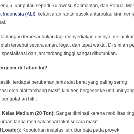
menuju luar pulau seperti Sulawesi, Kalimantan, dan Papua. Me
k Indonesia (ALI)
, kelancaran rantai pasok antarpulau kini menj
al.
 tantangan terbesar bukan lagi menyediakan unitnya, melainka
piah tersebut secara aman, legal, dan tepat waktu. Di sinilah p
 spesialisasi dan jam terbang tinggi sangat dibutuhkan.
rgeser di Tahun Ini?
stik, terdapat perubahan jenis alat berat yang paling sering
si oleh alat tambang masif, kini tren bergeser ke unit-unit yang
 pengolahan hilir:
 Kelas Medium (20 Ton):
Sangat diminati karena mobilitas ting
-urban tanpa merusak aspal lokal secara masif.
 Loader):
Kebutuhan instalasi struktur baja pada proyek