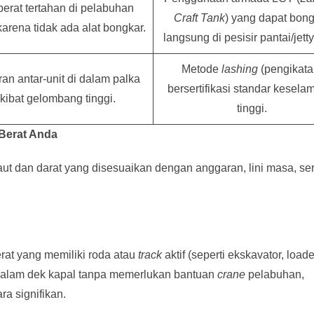
berat tertahan di pelabuhan
Craft Tank
) yang dapat bon
karena tidak ada alat bongkar.
langsung di pesisir pantai/jetty
Metode
lashing
(pengikata
an antar-unit di dalam palka
bersertifikasi standar kesela
kibat gelombang tinggi.
tinggi.
 Berat Anda
ut dan darat yang disesuaikan dengan anggaran, lini masa, ser
erat yang memiliki roda atau
track
aktif (seperti ekskavator, loade
e dalam dek kapal tanpa memerlukan bantuan
crane
pelabuhan,
ra signifikan.