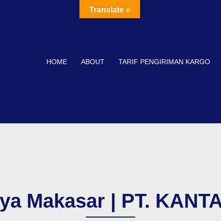
Translate »
HOME
ABOUT
TARIF PENGIRIMAN KARGO
ya Makasar | PT. KAN