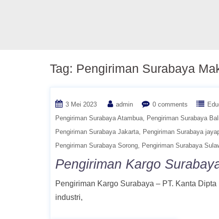
Tag:
Pengiriman Surabaya Ma
3 Mei 2023
admin
0 comments
Edu
Pengiriman Surabaya Atambua
Pengiriman Surabaya Bal
Pengiriman Surabaya Jakarta
Pengiriman Surabaya jaya
Pengiriman Surabaya Sorong
Pengiriman Surabaya Sula
Pengiriman Kargo Surabay
Pengiriman Kargo Surabaya – PT. Kanta Dipta 
industri,