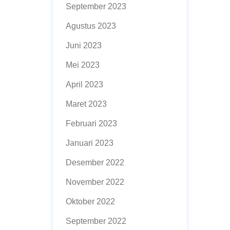
September 2023
Agustus 2023
Juni 2023
Mei 2023
April 2023
Maret 2023
Februari 2023
Januari 2023
Desember 2022
November 2022
Oktober 2022
September 2022