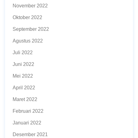
November 2022
Oktober 2022
September 2022
Agustus 2022
Juli 2022
Juni 2022
Mei 2022
April 2022
Maret 2022
Februari 2022
Januari 2022
Desember 2021