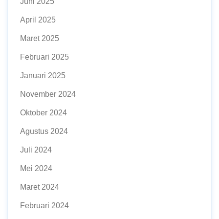
Juni 2025
April 2025
Maret 2025
Februari 2025
Januari 2025
November 2024
Oktober 2024
Agustus 2024
Juli 2024
Mei 2024
Maret 2024
Februari 2024