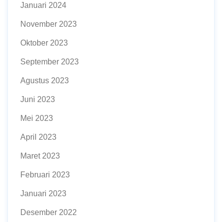
Januari 2024
November 2023
Oktober 2023
September 2023
Agustus 2023
Juni 2023
Mei 2023
April 2023
Maret 2023
Februari 2023
Januari 2023
Desember 2022