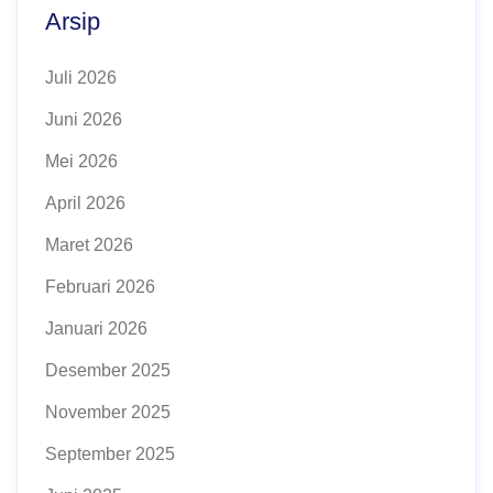
Arsip
Juli 2026
Juni 2026
Mei 2026
April 2026
Maret 2026
Februari 2026
Januari 2026
Desember 2025
November 2025
September 2025