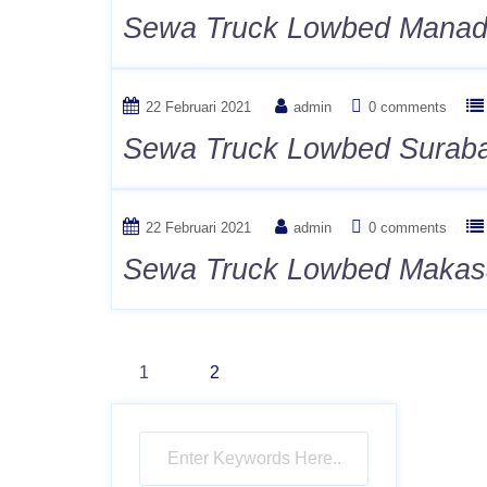
Sewa Truck Lowbed Mana
22 Februari 2021
admin
0 comments
Sewa Truck Lowbed Surab
22 Februari 2021
admin
0 comments
Sewa Truck Lowbed Makas
Paginasi
1
2
pos