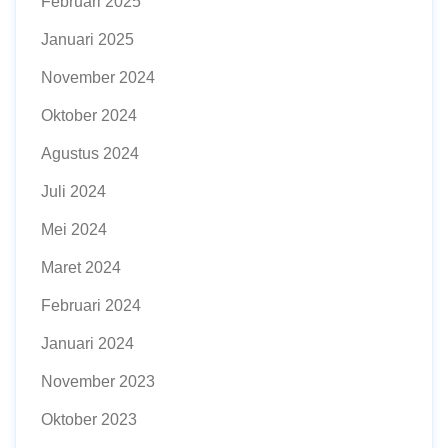
Februari 2025
Januari 2025
November 2024
Oktober 2024
Agustus 2024
Juli 2024
Mei 2024
Maret 2024
Februari 2024
Januari 2024
November 2023
Oktober 2023