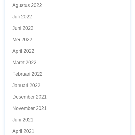
Agustus 2022
Juli 2022
Juni 2022
Mei 2022
April 2022
Maret 2022
Februari 2022
Januari 2022
Desember 2021
November 2021
Juni 2021
April 2021