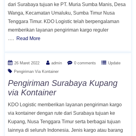
dari Surabaya tujuan ke PT. Muria Sumba Manis, Desa
Wanga, Kecamatan Umaluku, Sumba Timur Nusa
Tenggara Timur. KDO Logistic telah berpengalaman
memberikan layanan pengiriman kargo reguler
….
Read More
26 Maret 2022
admin
0 comments
Update
Pengiriman Via Kontainer
Pengiriman Surabaya Kupang
via Kontainer
KDO Logistic memberikan layanan pengiriman kargo
via kontainer dengan rute dari Surabaya tujuan ke
Kupang, Nusa Tenggara Timur serta berbagai tujuan
lainnya di seluruh Indonesia. Jenis kargo atau barang