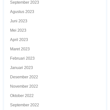
September 2023
Agustus 2023
Juni 2023
Mei 2023
April 2023
Maret 2023
Februari 2023
Januari 2023
Desember 2022
November 2022
Oktober 2022
September 2022