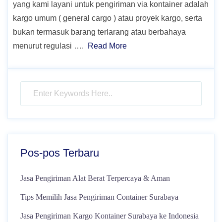
yang kami layani untuk pengiriman via kontainer adalah
kargo umum ( general cargo ) atau proyek kargo, serta
bukan termasuk barang terlarang atau berbahaya
menurut regulasi ….
Read More
Pos-pos Terbaru
Jasa Pengiriman Alat Berat Terpercaya & Aman
Tips Memilih Jasa Pengiriman Container Surabaya
Jasa Pengiriman Kargo Kontainer Surabaya ke Indonesia