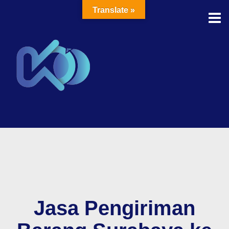
Translate »
Jasa Pengiriman