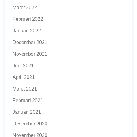
Maret 2022
Februari 2022
Januari 2022
Desember 2021
November 2021
Juni 2021
April 2021
Maret 2021
Februari 2021
Januari 2021
Desember 2020
November 2020