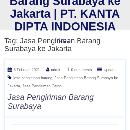
Barang Surabaya ke
Jakarta | PT. KANTA
DIPTA INDONESIA
Tag:
Jasa Pengiriman Barang
Home
Surabaya ke Jakarta
3 Februari 2021
admin
0 comments
Update
jasa pengiriman barang
Jasa Pengiriman Barang Surabaya ke
Jakarta
Jasa Pengiriman Cargo
Jasa Pengiriman Barang
Surabaya