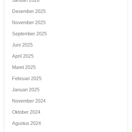
Januari 2026
Desember 2025
November 2025
September 2025
Juni 2025
April 2025
Maret 2025
Februari 2025
Januari 2025
November 2024
Oktober 2024
Agustus 2024