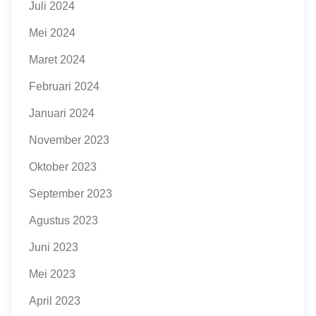
Juli 2024
Mei 2024
Maret 2024
Februari 2024
Januari 2024
November 2023
Oktober 2023
September 2023
Agustus 2023
Juni 2023
Mei 2023
April 2023