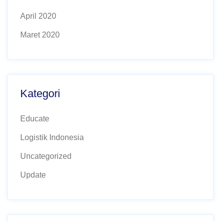
April 2020
Maret 2020
Kategori
Educate
Logistik Indonesia
Uncategorized
Update