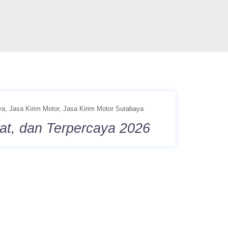
ya
Jasa Kirim Motor
Jasa Kirim Motor Surabaya
at, dan Terpercaya 2026