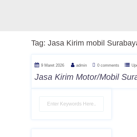
Tag:
Jasa Kirim mobil Surabay
9 Maret 2026
admin
0 comments
Up
Jasa Kirim Motor/Mobil Sur