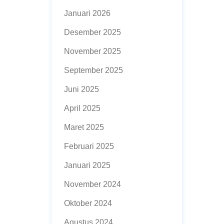
Januari 2026
Desember 2025
November 2025
September 2025
Juni 2025
April 2025
Maret 2025
Februari 2025
Januari 2025
November 2024
Oktober 2024
Agustus 2024