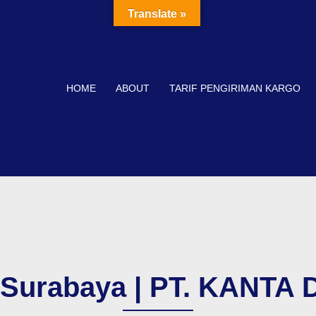
Translate »
HOME
ABOUT
TARIF PENGIRIMAN KARGO
l Surabaya | PT. KANTA