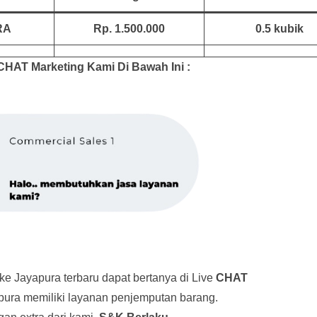
RA
Rp. 1.500.000
0.5 kubik
 CHAT Marketing Kami Di Bawah Ini :
ke Jayapura terbaru dapat bertanya di Live
CHAT
ura memiliki layanan penjemputan barang.