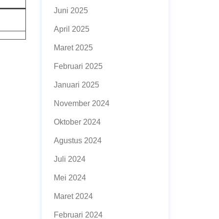
Juni 2025
April 2025
Maret 2025
Februari 2025
Januari 2025
November 2024
Oktober 2024
Agustus 2024
Juli 2024
Mei 2024
Maret 2024
Februari 2024