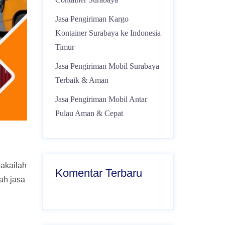
Jasa Pengiriman Kargo
Kontainer Surabaya ke Indonesia
Timur
Jasa Pengiriman Mobil Surabaya
Terbaik & Aman
Jasa Pengiriman Mobil Antar
Pulau Aman & Cepat
pakailah
Komentar Terbaru
ah jasa