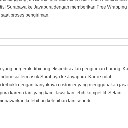
disi Surabaya ke Jayapura dengan memberikan Free Wrapping
 saat proses pengiriman.
yang bergerak dibidang ekspedisi atau pengiriman barang. K
 Indonesia termasuk Surabaya ke Jayapura. Kami sudah
tu terbukti dengan banyaknya customer yang menggunakan jasa
ra karena tarif yang kami tawarkan lebih kompetitif. Selain
enawarkan kelebihan kelebihan lain seperti :