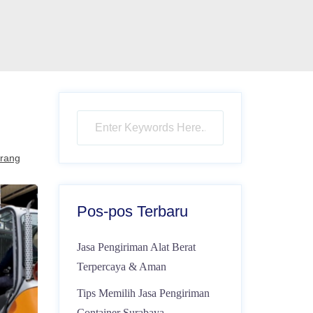
arang
Pos-pos Terbaru
Jasa Pengiriman Alat Berat
Terpercaya & Aman
Tips Memilih Jasa Pengiriman
Container Surabaya