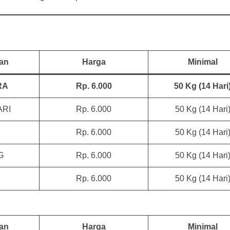
uan
Harga
Minimal
RA
Rp. 6.000
50 Kg (14 Hari
RI
Rp. 6.000
50 Kg (14 Hari
Rp. 6.000
50 Kg (14 Hari
G
Rp. 6.000
50 Kg (14 Hari
Rp. 6.000
50 Kg (14 Hari
uan
Harga
Minimal