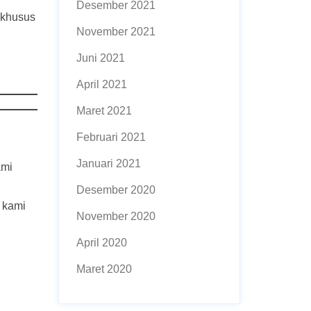
Desember 2021
 khusus
November 2021
Juni 2021
April 2021
Maret 2021
Februari 2021
Januari 2021
ami
Desember 2020
 kami
November 2020
April 2020
Maret 2020