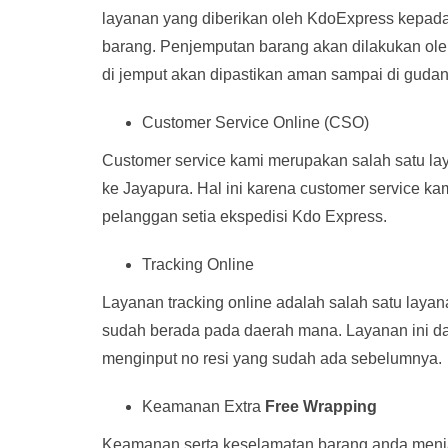
layanan yang diberikan oleh KdoExpress kepa
barang. Penjemputan barang akan dilakukan ole
di jemput akan dipastikan aman sampai di guda
Customer Service Online (CSO)
Customer service kami merupakan salah satu la
ke Jayapura. Hal ini karena customer service k
pelanggan setia ekspedisi Kdo Express.
Tracking Online
Layanan tracking online adalah salah satu lay
sudah berada pada daerah mana. Layanan ini d
menginput no resi yang sudah ada sebelumnya.
Keamanan Extra
Free Wrapping
Keamanan serta keselamatan barang anda menja