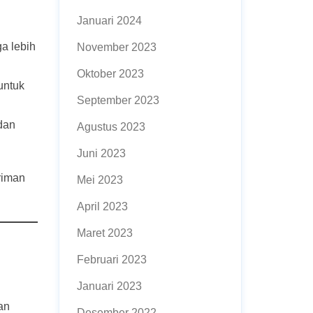
Januari 2024
a lebih
November 2023
Oktober 2023
untuk
September 2023
dan
Agustus 2023
Juni 2023
riman
Mei 2023
April 2023
Maret 2023
Februari 2023
Januari 2023
an
Desember 2022